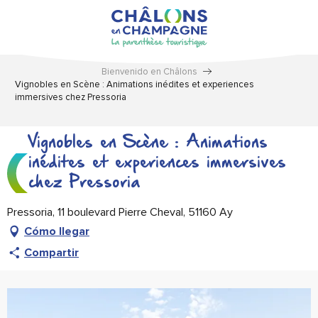
Aller
au
contenu
principal
Bienvenido en Châlons
Vignobles en Scène : Animations inédites et experiences
immersives chez Pressoria
Vignobles en Scène : Animations
inédites et experiences immersives
chez Pressoria
Pressoria, 11 boulevard Pierre Cheval, 51160 Ay
Cómo llegar
Compartir