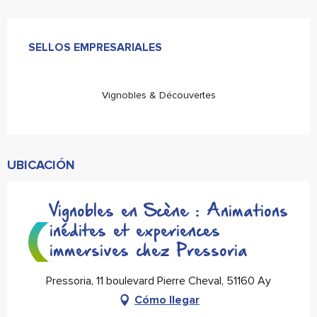
Oferta de prestaciones
SELLOS EMPRESARIALES
SELLOS EMPRESARIALES
Vignobles & Découvertes
UBICACIÓN
Vignobles en Scène : Animations
inédites et experiences
immersives chez Pressoria
Pressoria, 11 boulevard Pierre Cheval, 51160 Ay
Cómo llegar