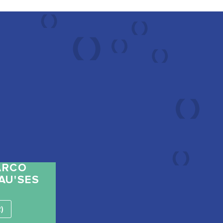
ARCO
AU'SES
)