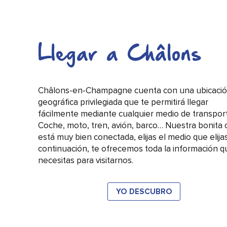
inimitable. El mosaico de regiones que forma C
es. Distintas tierras, variedades, prácticas… Lo
viticultores firman vinos absolutamente...
Llegar a Châlons
SEGUIR LEYENDO
Châlons-en-Champagne cuenta con una ubicaci
geográfica privilegiada que te permitirá llegar
fácilmente mediante cualquier medio de transpor
Coche, moto, tren, avión, barco… Nuestra bonita 
está muy bien conectada, elijas el medio que elijas
continuación, te ofrecemos toda la información q
necesitas para visitarnos.
YO DESCUBRO