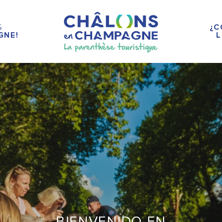
%
¿C
GNE!
L
BIENVENIDO EN