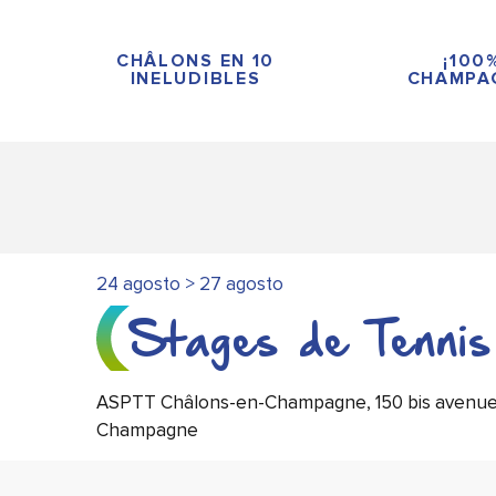
Aller
au
CHÂLONS EN 10
¡100
contenu
INELUDIBLES
CHAMPA
principal
24 agosto > 27 agosto
Stages de Tennis
ASPTT Châlons-en-Champagne, 150 bis avenue d
Champagne