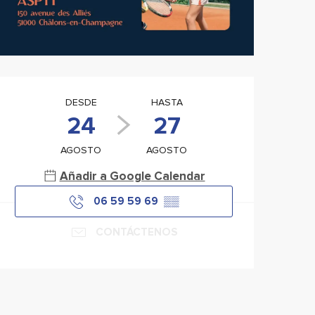
Horarios y datos de con
DESDE
HASTA
24
27
AGOSTO
AGOSTO
Añadir a Google Calendar
06 59 59 69
▒▒
CONTÁCTENOS