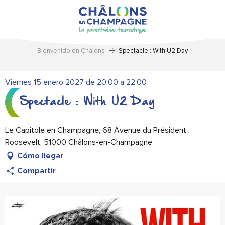
Aller
au
contenu
principal
Bienvenido en Châlons
Spectacle : With U2 Day
Viernes 15 enero 2027 de 20:00 a 22:00
Spectacle : With U2 Day
Le Capitole en Champagne, 68 Avenue du Président
Roosevelt, 51000 Châlons-en-Champagne
Cómo llegar
Compartir