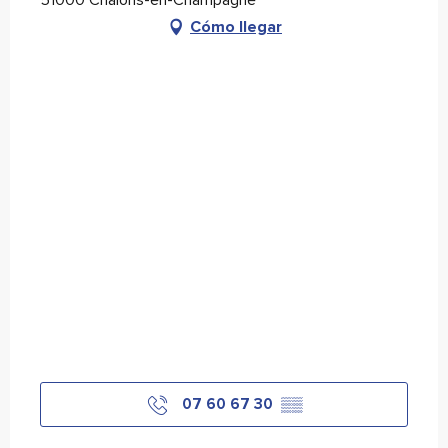
51000 Châlons-en-Champagne
Cómo llegar
07 60 67 30
▒▒