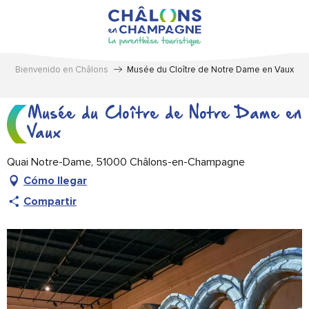
Aller
au
contenu
principal
Bienvenido en Châlons
Musée du Cloître de Notre Dame en Vaux
Musée du Cloître de Notre Dame en
Vaux
Quai Notre-Dame, 51000 Châlons-en-Champagne
Cómo llegar
Compartir