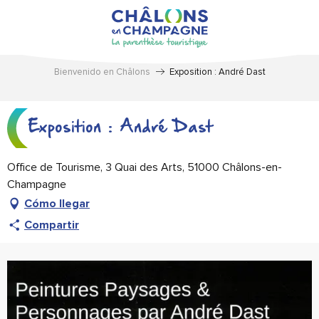
Aller
au
contenu
principal
Bienvenido en Châlons
Exposition : André Dast
Exposition : André Dast
Office de Tourisme, 3 Quai des Arts, 51000 Châlons-en-
Champagne
Cómo llegar
Compartir