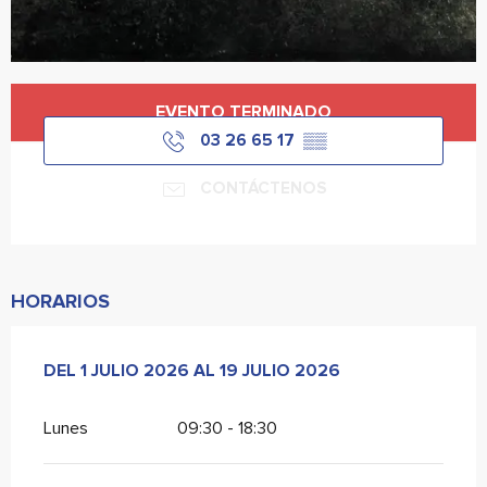
Horarios y datos de contacto
EVENTO TERMINADO
03 26 65 17
▒▒
CONTÁCTENOS
HORARIOS
DEL
DEL
1 JULIO 2026
1 JULIO 2026
AL
AL
19 JULIO 2026
19 JULIO 2026
Lunes
09:30 - 18:30