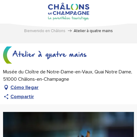
Aller
au
contenu
principal
Bienvenido en Châlons
Atelier à quatre mains
Atelier à quatre mains
Musée du Cloître de Notre-Dame-en-Vaux, Quai Notre Dame,
51000 Châlons-en-Champagne
Cómo llegar
Compartir