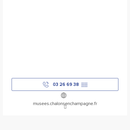
03 26 69 38
▒▒
musees.chalonsenchampagne.fr