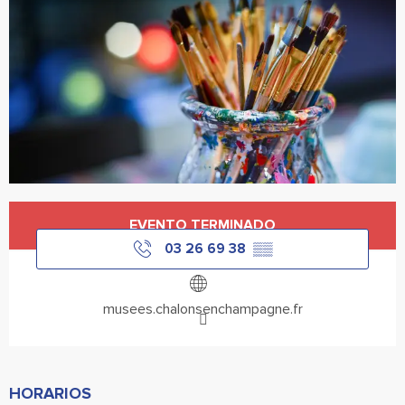
Horarios y datos de contacto
EVENTO TERMINADO
03 26 69 38
▒▒
musees.chalonsenchampagne.fr
HORARIOS