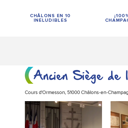
Aller
au
CHÂLONS EN 10
¡100
contenu
INELUDIBLES
CHAMPA
principal
Ancien Siège de 
Cours d'Ormesson, 51000 Châlons-en-Champa