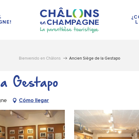
%
¿C
GNE!
L
Bienvenido en Châlons
Ancien Siège de la Gestapo
la Gestapo
gne
Cómo llegar