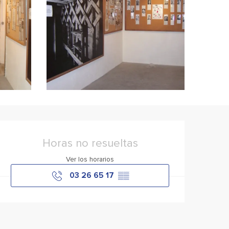
Horarios y datos de con
Horas no resueltas
Ver los horarios
03 26 65 17
▒▒